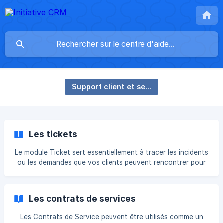
Support client et service après-vente
Les tickets
Le module Ticket sert essentiellement à tracer les incidents
ou les demandes que vos clients peuvent rencontrer pour
en assurer la meilleure traçabilité possible et ainsi améliorer
leur résolution et augmenter la satisfaction client. Plusieurs
méthodes de création de Tickets existent : Les méthodes
Les contrats de services
traditionnelles ( bouton « + », création rapide, ... ) Depuis le
Mail Manager Depuis l'espace client Champs et sections
Les Contrats de Service peuvent être utilisés comme un
spécifiques Champ « Statut » : Ce champ permet de co