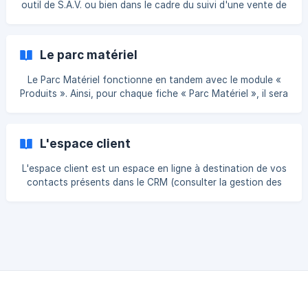
outil de S.A.V. ou bien dans le cadre du suivi d'une vente de
services. En temps qu'outil de S.A.V., la simple existence de
cette démarche constitue déjà une garantie importante
pour votre client : elle montre que la qualité de service est
Le parc matériel
un élément important qui sera abordé sérieusement dans le
cadre de vos relations client-fournisseur. Dans le cas d'une
Le Parc Matériel fonctionne en tandem avec le module «
vente de service, les Contrats de Service serviront à
Produits ». Ainsi, pour chaque fiche « Parc Matériel », il sera
s'assurer que les Services ren
possible de déterminer son cycle vie et de tracer son
historique: sa date d'achat, les interventions ayant eu lieu,
les maintenances prévues, la date de fin de garantie, ... On
L'espace client
pourra, si on le souhaite, y ajouter des champs d'adresse
afin que chaque fiche « Parc Matériel » puisse être
L'espace client est un espace en ligne à destination de vos
localisée sur une carte e
contacts présents dans le CRM (consulter la gestion des
Contacts du CRM). Cet espace s'active et se paramètre
depuis la configuration. Sommaire : Donner l'accès à
l'espace client à un contact [Activation de l'espace